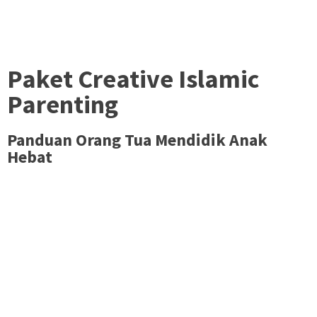
Memperkenalkan karya seri pendidikan anak..
Paket Creative Islamic
Parenting
Panduan Orang Tua Mendidik Anak
Hebat
Mungkin bunda adalah
salah satu di antara jutaan ibu
yang
mendambakan anak kelak menjadi tokoh hebat seperti Imam
Al-Bukhari, Imam Syafi’i atau Muhammad Al Fatih.
Namun masih bingung gambaran perjuangan sosok ibu yang
pernah berhasil melahirkan tokoh hebat. Namun masih
bingung bagaimana cara mendidik anak agar bisa seperti